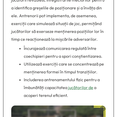
jucătorii revizuiesc înregistrările meciurilor pentru
a identifica greșelile de poziționare și a învăța din
ele. Antrenorii pot implementa, de asemenea,
exerciții care simulează situații de joc, permițând
jucătorilor să exerseze menținerea pozițiilor lor în
timp ce reacționează la mișcările adversarilor.
Încurajează comunicarea regulată între
coechipieri pentru a spori conștientizarea.
Utilizează exerciții care se concentrează pe
menținerea formei în timpul tranzițiilor.
Includerea antrenamentului fizic pentru a
îmbunătăți capacitatea
jucătorilor de
a
acoperi terenul eficient.