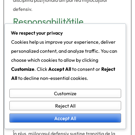
disciplină pozițională din partea mijlocașului
defensiv.
Responsabilitățile
mijlocașului defensiv
We respect your privacy
Cookies help us improve your experience, deliver
În formația 2-3-2-3, mijlocașul defensiv este
personalized content, and analyze traffic. You can
responsabil în principal pentru blocarea apărării și
choose which cookies to allow by clicking
perturbarea fluxului de atac al adversarului. Acest
Customize
. Click
Accept All
to consent or
Reject
jucător acționează ca un scut în fața liniei de fund,
All
to decline non-essential cookies.
interceptând pasele și rupând jocurile înainte ca
Customize
acestea să ajungă în treimea defensivă.
Poziționarea lor este crucială, deoarece trebuie să
Reject All
anticipeze mișcările adversarului și să reacționeze
Accept All
rapid pentru a menține structura echipei.
În plus, mijlocașul defensiv susține tranziția de la