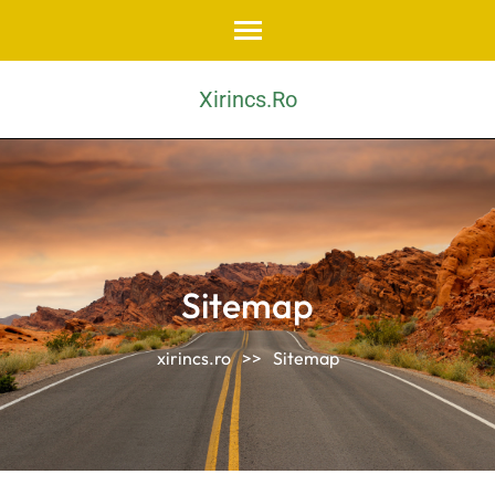
Skip
to
content
Xirincs.ro
(Press
Enter)
Sitemap
xirincs.ro
>>
Sitemap