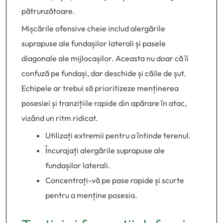
pătrunzătoare.
Mișcările ofensive cheie includ alergările
suprapuse ale fundașilor laterali și pasele
diagonale ale mijlocașilor. Aceasta nu doar că îi
confuză pe fundași, dar deschide și căile de șut.
Echipele ar trebui să prioritizeze menținerea
posesiei și tranzițiile rapide din apărare în atac,
vizând un ritm ridicat.
Utilizați extremii pentru a întinde terenul.
Încurajați alergările suprapuse ale
fundașilor laterali.
Concentrați-vă pe pase rapide și scurte
pentru a menține posesia.