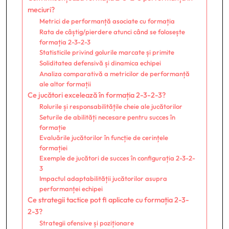
meciuri?
Metrici de performanță asociate cu formația
Rata de câștig/pierdere atunci când se folosește
formația 2-3-2-3
Statisticile privind golurile marcate și primite
Soliditatea defensivă și dinamica echipei
Analiza comparativă a metricilor de performanță
ale altor formații
Ce jucători excelează în formația 2-3-2-3?
Rolurile și responsabilitățile cheie ale jucătorilor
Seturile de abilități necesare pentru succes în
formație
Evaluările jucătorilor în funcție de cerințele
formației
Exemple de jucători de succes în configurația 2-3-2-
3
Impactul adaptabilității jucătorilor asupra
performanței echipei
Ce strategii tactice pot fi aplicate cu formația 2-3-
2-3?
Strategii ofensive și poziționare