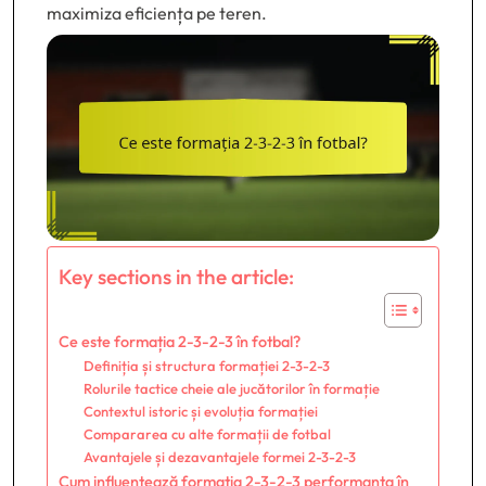
maximiza eficiența pe teren.
Key sections in the article:
Ce este formația 2-3-2-3 în fotbal?
Definiția și structura formației 2-3-2-3
Rolurile tactice cheie ale jucătorilor în formație
Contextul istoric și evoluția formației
Compararea cu alte formații de fotbal
Avantajele și dezavantajele formei 2-3-2-3
Cum influențează formația 2-3-2-3 performanța în