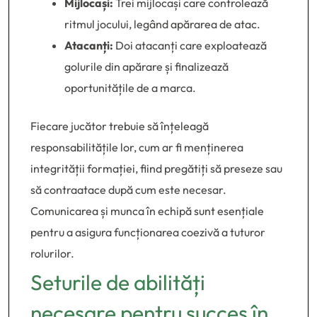
Mijlocași:
Trei mijlocași care controlează
ritmul jocului, legând apărarea de atac.
Atacanți:
Doi atacanți care exploatează
golurile din apărare și finalizează
oportunitățile de a marca.
Fiecare jucător trebuie să înțeleagă
responsabilitățile lor, cum ar fi menținerea
integrității formației, fiind pregătiți să preseze sau
să contraatace după cum este necesar.
Comunicarea și munca în echipă sunt esențiale
pentru a asigura funcționarea coezivă a tuturor
rolurilor.
Seturile de abilități
necesare pentru succes în