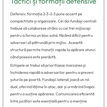
Tactici și formații defensive
Defensiv, formația 2-3-2-3 pune accent pe
compactitate și organizare. Cei doi fundași centrali
trebuie să colaboreze strâns cu cei trei mijlocași
pentru a forma un bloc solid, făcând dificil pentru
adversari să pătrundă prin mijloc. Această
structură permite tranziții rapide la apărare atunci
când posesia este pierdută.
Echipele ar trebui să prioritizeze marcarea și
închiderea rapidă a adversarilor pentru a preveni
șuturile pe poartă. Fundașii laterali joacă un rol
dual, oferind lățime în atac, dar și urmărind înapoi
pentru a susține apărarea. Comunicarea eficientă
între jucători este esențială pentru a menține