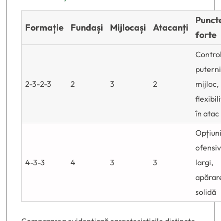
Punct
Formație
Fundași
Mijlocași
Atacanți
forte
Contro
puterni
2-3-2-3
2
3
2
mijloc,
flexibil
în atac
Opțiun
ofensi
4-3-3
4
3
3
largi,
apărar
solidă