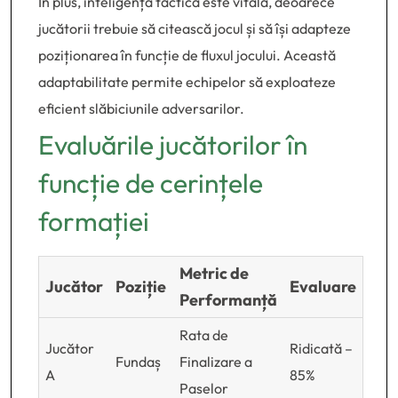
În plus, inteligența tactică este vitală, deoarece
jucătorii trebuie să citească jocul și să își adapteze
poziționarea în funcție de fluxul jocului. Această
adaptabilitate permite echipelor să exploateze
eficient slăbiciunile adversarilor.
Evaluările jucătorilor în
funcție de cerințele
formației
Metric de
Jucător
Poziție
Evaluare
Performanță
Rata de
Jucător
Ridicată –
Fundaș
Finalizare a
A
85%
Paselor