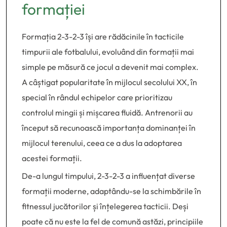
formației
Formația 2-3-2-3 își are rădăcinile în tacticile
timpurii ale fotbalului, evoluând din formații mai
simple pe măsură ce jocul a devenit mai complex.
A câștigat popularitate în mijlocul secolului XX, în
special în rândul echipelor care prioritizau
controlul mingii și mișcarea fluidă. Antrenorii au
început să recunoască importanța dominanței în
mijlocul terenului, ceea ce a dus la adoptarea
acestei formații.
De-a lungul timpului, 2-3-2-3 a influențat diverse
formații moderne, adaptându-se la schimbările în
fitnessul jucătorilor și înțelegerea tacticii. Deși
poate că nu este la fel de comună astăzi, principiile