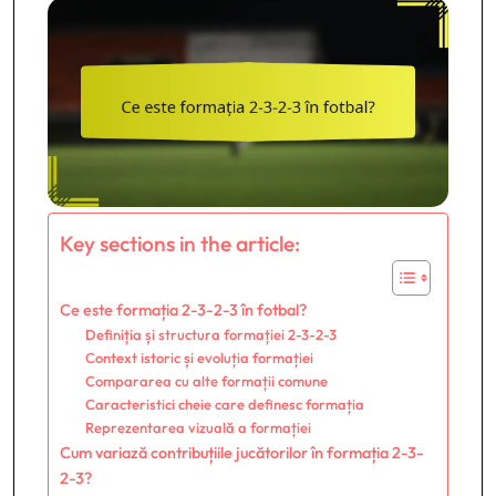
Key sections in the article:
Ce este formația 2-3-2-3 în fotbal?
Definiția și structura formației 2-3-2-3
Context istoric și evoluția formației
Compararea cu alte formații comune
Caracteristici cheie care definesc formația
Reprezentarea vizuală a formației
Cum variază contribuțiile jucătorilor în formația 2-3-
2-3?