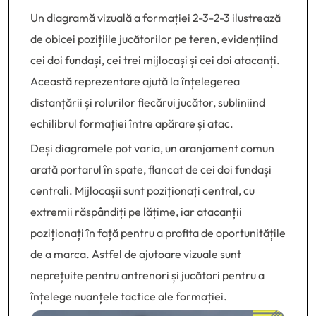
Un diagramă vizuală a formației 2-3-2-3 ilustrează
de obicei pozițiile jucătorilor pe teren, evidențiind
cei doi fundași, cei trei mijlocași și cei doi atacanți.
Această reprezentare ajută la înțelegerea
distanțării și rolurilor fiecărui jucător, subliniind
echilibrul formației între apărare și atac.
Deși diagramele pot varia, un aranjament comun
arată portarul în spate, flancat de cei doi fundași
centrali. Mijlocașii sunt poziționați central, cu
extremii răspândiți pe lățime, iar atacanții
poziționați în față pentru a profita de oportunitățile
de a marca. Astfel de ajutoare vizuale sunt
neprețuite pentru antrenori și jucători pentru a
înțelege nuanțele tactice ale formației.