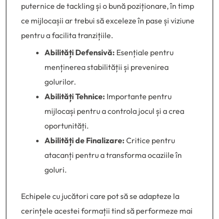
puternice de tackling și o bună poziționare, în timp
ce mijlocașii ar trebui să exceleze în pase și viziune
pentru a facilita tranzițiile.
Abilități Defensivă:
Esențiale pentru
menținerea stabilității și prevenirea
golurilor.
Abilități Tehnice:
Importante pentru
mijlocași pentru a controla jocul și a crea
oportunități.
Abilități de Finalizare:
Critice pentru
atacanți pentru a transforma ocaziile în
goluri.
Echipele cu jucători care pot să se adapteze la
cerințele acestei formații tind să performeze mai