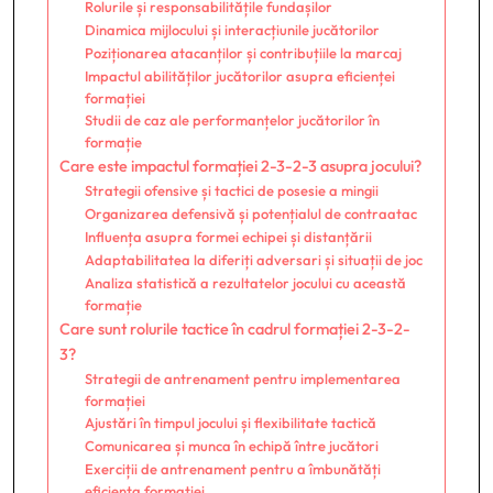
Rolurile și responsabilitățile fundașilor
Dinamica mijlocului și interacțiunile jucătorilor
Poziționarea atacanților și contribuțiile la marcaj
Impactul abilităților jucătorilor asupra eficienței
formației
Studii de caz ale performanțelor jucătorilor în
formație
Care este impactul formației 2-3-2-3 asupra jocului?
Strategii ofensive și tactici de posesie a mingii
Organizarea defensivă și potențialul de contraatac
Influența asupra formei echipei și distanțării
Adaptabilitatea la diferiți adversari și situații de joc
Analiza statistică a rezultatelor jocului cu această
formație
Care sunt rolurile tactice în cadrul formației 2-3-2-
3?
Strategii de antrenament pentru implementarea
formației
Ajustări în timpul jocului și flexibilitate tactică
Comunicarea și munca în echipă între jucători
Exerciții de antrenament pentru a îmbunătăți
eficiența formației