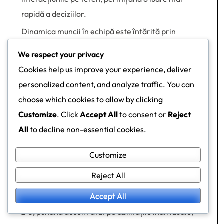
rapidă a deciziilor.
Dinamica muncii în echipă este întărită prin
încredere și înțelegere între jucători. Activitățile
We respect your privacy
regulate de team-building pot încuraja relațiile,
Cookies help us improve your experience, deliver
conducând la o colaborare îmbunătățită în timpul
personalized content, and analyze traffic. You can
meciurilor.
choose which cookies to allow by clicking
Exerciții de antrenament
Customize
. Click
Accept All
to consent or
Reject
pentru a îmbunătăți
All
to decline non-essential cookies.
eficiența formației
Customize
Reject All
Exercițiile de antrenament ar trebui să se
Accept All
concentreze pe nevoile specifice ale formației 2-3-
2-3, punând accent atât pe abilitățile individuale,