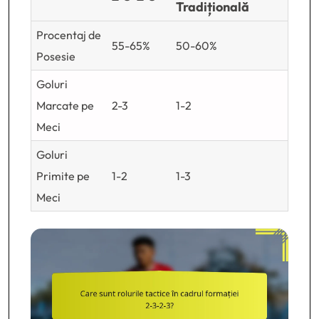
Tradițională
Procentaj de
55-65%
50-60%
Posesie
Goluri
Marcate pe
2-3
1-2
Meci
Goluri
Primite pe
1-2
1-3
Meci